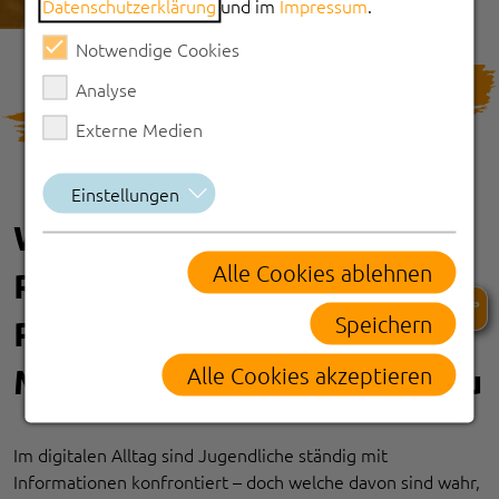
Datenschutzerklärung
und im
Impressum
.
Notwendige Cookies
PRAXISBEISPIELE
Analyse
Externe Medien
Einstellungen
Wahrheit oder Fake?
Alle Cookies ablehnen
Respekt-Coaches-
Speichern
Projekttag stärkt
Medienkompetenz in Bernau
Alle Cookies akzeptieren
Im digitalen Alltag sind Jugendliche ständig mit
Informationen konfrontiert – doch welche davon sind wahr,