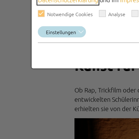
Notwendige Cookies
Analyse
Einstellungen
Kreative Workshops i
Kunst fü
Ob Rap, Trickfilm ode
entwickelten Schülerin
erhielten sie von der 