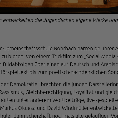
n entwickelten die Jugendlichen eigene Werke un
r Gemeinschaftsschule Rohrbach hatten bei ihrer 
zu bieten: von einem Trickfilm zum „Social-Media
en Bildabfolgen über einen auf Deutsch und Arabis
 Hörspieltext bis zum poetisch-nachdenklichen So
 der Demokratie“ brachten die jungen Darstellerin
ssismus, Gleichberechtigung, Loyalität und gleich
hörten unter anderem Wortbeiträge, live gespielte
Markus Okuesa und David Windmüller entwickelte
hüler dann scherzhaft nochmals alle geläufigen Vor