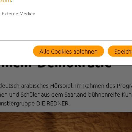
Externe Medien
m Saarland
Alle Cookies ablehnen
Speich
r mehr Demokratie
r deutsch-arabisches Hörspiel: Im Rahmen des Pro
nen und Schüler aus dem Saarland bühnenreife Kun
Künstlergruppe DIE REDNER.