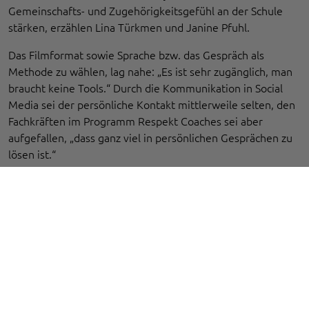
Gemeinschafts- und Zugehörigkeitsgefühl an der Schule
stärken, erzählen Lina Türkmen und Janine Pfuhl.
Das Filmformat sowie Sprache bzw. das Gespräch als
Methode zu wählen, lag nahe: „Es ist sehr zugänglich, man
braucht keine Tools.“ Durch die Kommunikation in Social
Media sei der persönliche Kontakt mittlerweile selten, den
Fachkräften im Programm Respekt Coaches sei aber
aufgefallen, „dass ganz viel in persönlichen Gesprächen zu
lösen ist.“
Dass dieser Ansatz an der Schule funktioniert, liege
insbesondere an der engen Zusammenarbeit zwischen
Respekt Coaches, Schulsozialarbeit und Schulseelsorge
sowie an der vertrauensvollen Beziehung dieser Personen
zu den jungen Menschen.
Wirkung der Filme